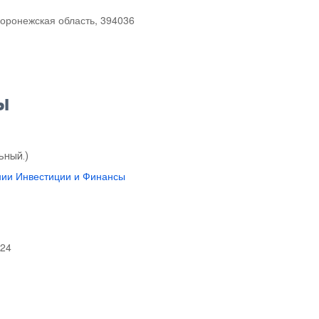
 Воронежская область, 394036
ы
ьный.)
нии Инвестиции и Финансы
 24