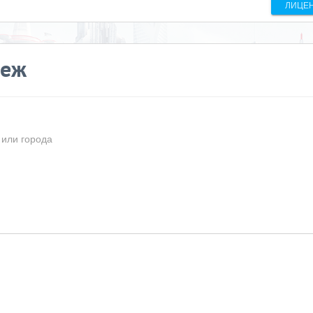
ЛИЦЕ
неж
 или города