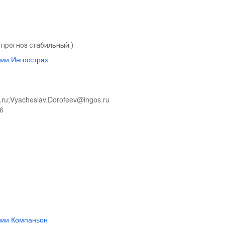
прогноз стабильный.)
ии Ингосстрах
.ru;Vyacheslav.Dorofeev@ingos.ru
56
нии Компаньон