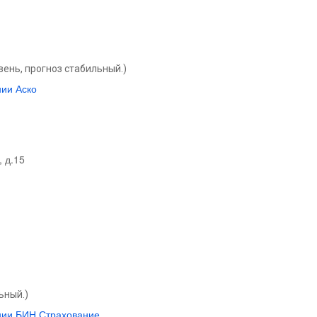
ень, прогноз стабильный.)
ии Аско
, д.15
ьный.)
нии БИН Страхование