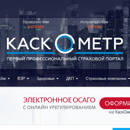
Проверено
Кбм
Исправлено
Кбм
2 379 358
217 106
Кбм
ВЗР
Здоровье
ДКП
Страховые компании