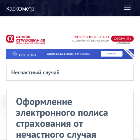
КаскОметр
Toggl
naviga
Несчастный случай
Оформление
электронного полиса
страхования от
нечастного случая