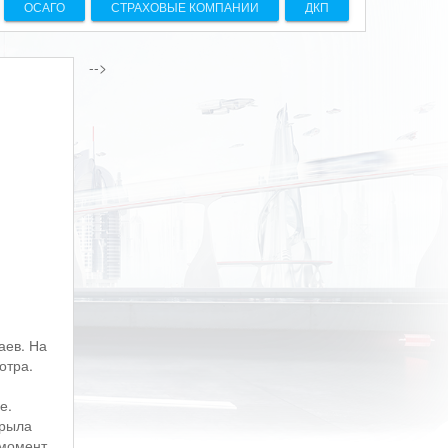
ОСАГО
СТРАХОВЫЕ КОМПАНИИ
ДКП
-->
аев. На
отра.
е.
крыла
 момент