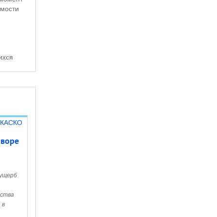
имости
ихся
оворе
 ущерб
дства
 в