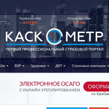
Проверено
Кбм
Исправлено
Кбм
2 379 358
217 106
Кбм
ВЗР
Здоровье
ДКП
Страховые компании