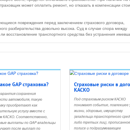
страховщик может оплатить ремонт, но отказать в компенсации сто
меющиеся повреждения перед заключением страхового договора,
ного разбирательства довольно высока. Суд в случае спора между
 ли восстановление транспортного средства без устранения имевш
такое GAP страховка?
Страховые риски в дог
КАСКО
гарантия сохранения
Под страховым риском КАСКО
сти автомобиля, такую
понимают событие, повлекшее
вку приобретают как
жизни, здоровью, имуществу
ительную услугу вместе с
(владельца транспортного сре
м КАСКО. Соответственно,
либо третьих лиц), прописанное
вые выплаты по GAP владельцы
полисе и подразумевающее
учают после выплат по