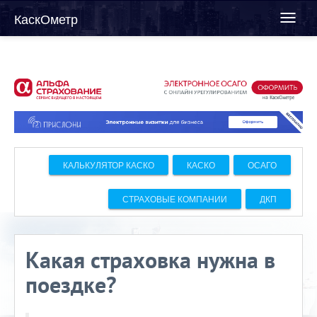
КаскОметр
Toggl
naviga
КАЛЬКУЛЯТОР КАСКО
КАСКО
ОСАГО
СТРАХОВЫЕ КОМПАНИИ
ДКП
Какая страховка нужна в
поездке?