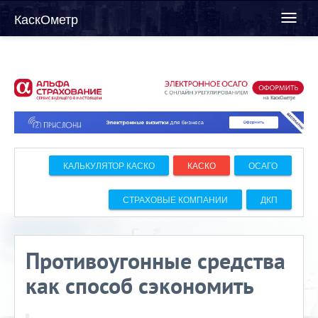
КаскОметр
Toggl
naviga
КАЛЬКУЛЯТОР КАСКО
КАСКО
ОСАГО
СТРАХОВЫЕ КОМПАНИИ
ДКП
Противоугонные средства
как способ сэкономить