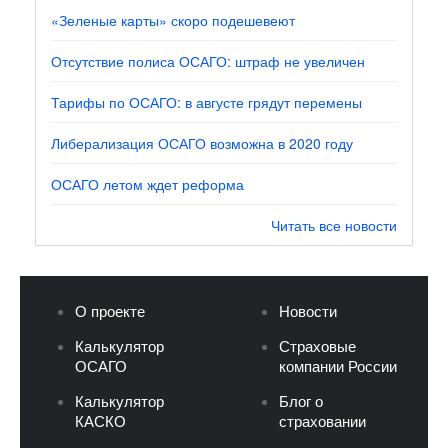
«Зеленые карты» скоро подешевеют
Отсутствие полиса ОСАГО: штраф не увеличен
Тарифы по ОСАГО: в августе грядут перемены
Либерализация ОСАГО возможна в 2020 году
ОСАГО летом ждет реформа
Читать все новости
О проекте
Новости
Калькулятор
Страховые
ОСАГО
компании России
Калькулятор
Блог о
КАСКО
страховании