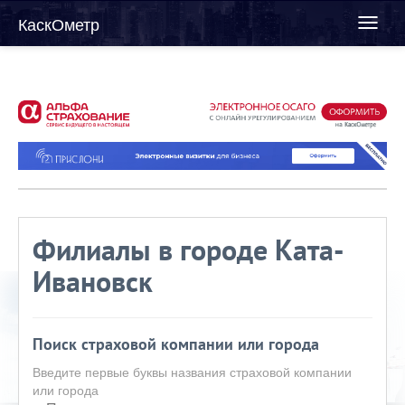
КаскОметр
Toggl
naviga
Филиалы в городе Ката-
Ивановск
Поиск страховой компании или города
Введите первые буквы названия страховой компании
или города