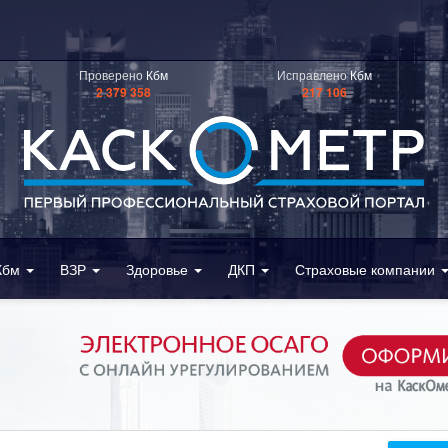
Проверено
Кбм
Исправлено
Кбм
2 379 358
217 106
Кбм
ВЗР
Здоровье
ДКП
Страховые компании