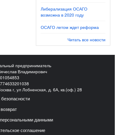
Либерализация ОСАГО
возможна в 2020 году
ОСАГО летом ждет реформа
Читать все новости
альный предприниматель
Вячеслав Владимирович
01054853
774633201038
сква г, ул Лобненская, д. 6А, кв.(оф.) 28
 безопасности
 возврат
 персональными данными
тельское соглашение