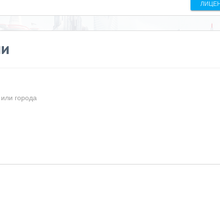
ЛИЦЕ
ши
 или города