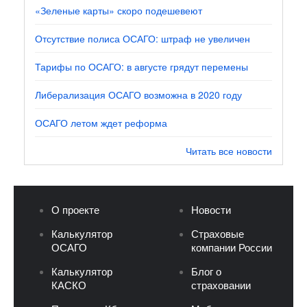
«Зеленые карты» скоро подешевеют
Отсутствие полиса ОСАГО: штраф не увеличен
Тарифы по ОСАГО: в августе грядут перемены
Либерализация ОСАГО возможна в 2020 году
ОСАГО летом ждет реформа
Читать все новости
О проекте
Новости
Калькулятор
Страховые
ОСАГО
компании России
Калькулятор
Блог о
КАСКО
страховании