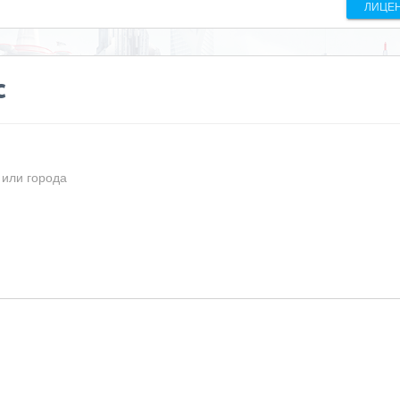
ЛИЦЕ
с
 или города