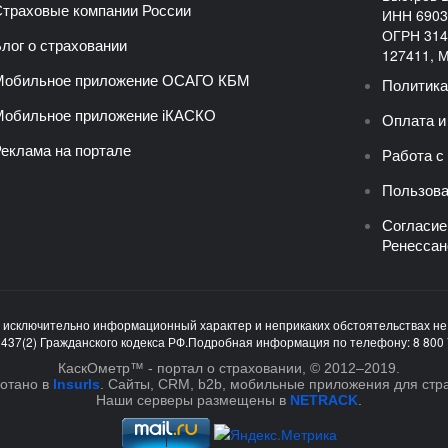
траховые компании России
ИНН 6903
ОГРН 314
лог о страховании
127411, Мо
Мобильное приложение ОСАГО КБМ
Политика
обильное приложение iКАСКО
Оплата и
еклама на портале
Работа с
Пользова
Согласие
Ренессан
т исключительно информационный характер и неприкаких обстоятельствах н
 437(2) Гражданского кодекса РФ.Подробная информация по телефону: 8 800 
КаскОметр™ - портал о страховании, © 2012–2019.
отано в
InsurIs
. Cайты, CRM, b2b, мобильные приложения для стр
Наши серверы размещены в
NETRACK
.