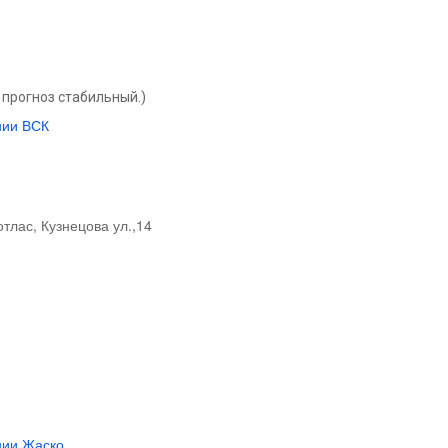
прогноз стабильный.)
нии ВСК
отлас, Кузнецова ул.,14
нии Жаско