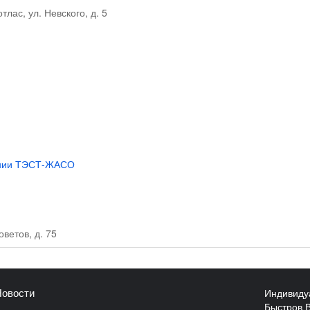
тлас, ул. Невского, д. 5
ании ТЭСТ-ЖАСО
оветов, д. 75
Индивиду
овости
Быстров 