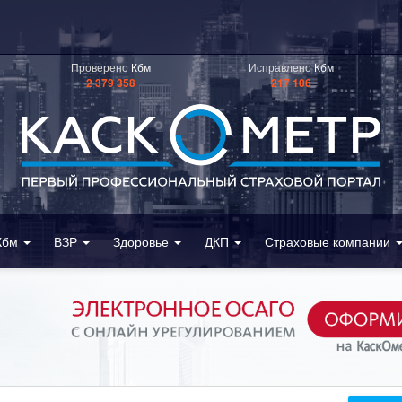
Проверено
Кбм
Исправлено
Кбм
2 379 358
217 106
Кбм
ВЗР
Здоровье
ДКП
Страховые компании