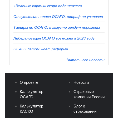
«Зеленые карты» скоро подешевеют
Отсутствие полиса ОСАГО: штраф не увеличен
Тарифы по ОСАГО: в августе грядут перемены
Либерализация ОСАГО возможна в 2020 году
ОСАГО летом ждет реформа
Читать все новости
О проекте
Новости
Калькулятор
Страховые
ОСАГО
компании России
Калькулятор
Блог о
КАСКО
страховании