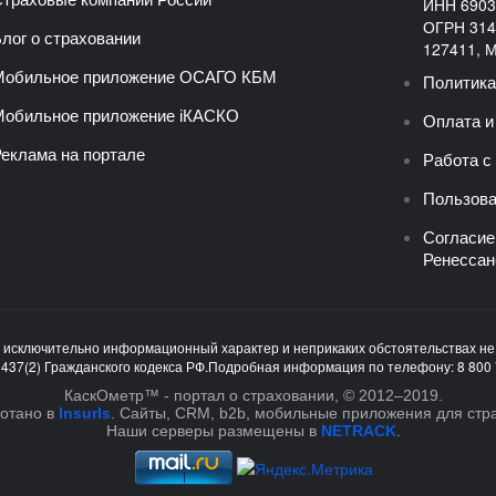
ИНН 6903
ОГРН 314
лог о страховании
127411, Мо
Мобильное приложение ОСАГО КБМ
Политика
обильное приложение iКАСКО
Оплата и
еклама на портале
Работа с
Пользова
Согласие
Ренессан
т исключительно информационный характер и неприкаких обстоятельствах н
 437(2) Гражданского кодекса РФ.Подробная информация по телефону: 8 800 
КаскОметр™ - портал о страховании, © 2012–2019.
отано в
InsurIs
. Cайты, CRM, b2b, мобильные приложения для стр
Наши серверы размещены в
NETRACK
.