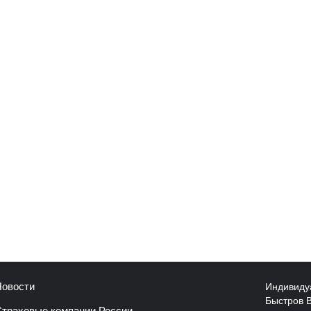
Индивиду
овости
Быстров 
траховые компании России