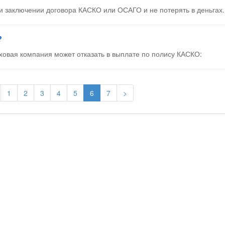
ри заключении договора КАСКО или ОСАГО и не потерять в деньгах.
?
аховая компания может отказать в выплате по полису КАСКО:
1
2
3
4
5
6
7
>