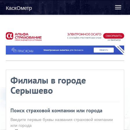
КаскОметр
Toggl
naviga
Филиалы в городе
Серышево
Поиск страховой компании или города
Введите первые буквы названия страховой компании
или города