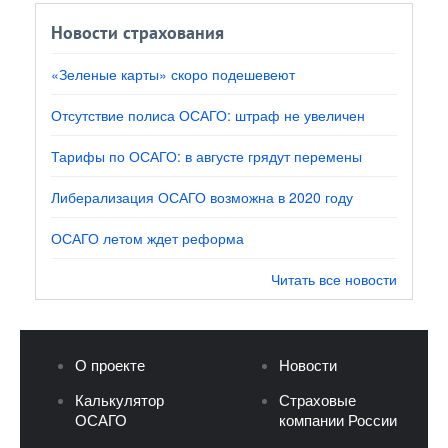
Новости страхования
«Зеленые карты» скоро подешевеют
Отсутствие полиса ОСАГО: штраф не увеличен
Тарифы по ОСАГО: в августе грядут перемены
Либерализация ОСАГО возможна в 2020 году
ОСАГО летом ждет реформа
Читать все новости
О проекте
Новости
Калькулятор
Страховые
ОСАГО
компании России