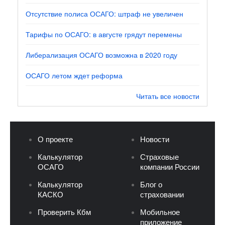
Отсутствие полиса ОСАГО: штраф не увеличен
Тарифы по ОСАГО: в августе грядут перемены
Либерализация ОСАГО возможна в 2020 году
ОСАГО летом ждет реформа
Читать все новости
О проекте
Новости
Калькулятор
Страховые
ОСАГО
компании России
Калькулятор
Блог о
КАСКО
страховании
Проверить Кбм
Мобильное
приложение