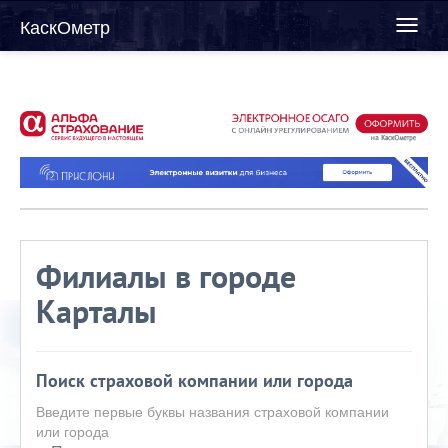
КаскОметр
Toggl
naviga
Филиалы в городе
Карталы
Поиск страховой компании или города
Введите первые буквы названия страховой компании
или города