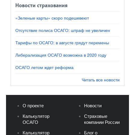
Новости страхования
«Зеленые карты» скоро подешевеют
Отсутствие полиса ОСАГО: штраф не увеличен
Тарифы по ОСАГО: в августе грядут перемены
Либерализация ОСАГО возможна в 2020 году
ОСАГО летом ждет реформа
Читать все новости
О проекте
Новости
Калькулятор
Страховые
ОСАГО
компании России
Калькулятор
Блог о