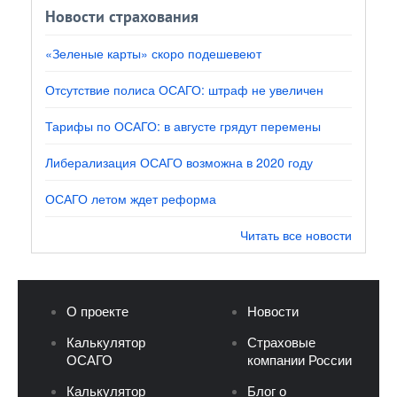
Новости страхования
«Зеленые карты» скоро подешевеют
Отсутствие полиса ОСАГО: штраф не увеличен
Тарифы по ОСАГО: в августе грядут перемены
Либерализация ОСАГО возможна в 2020 году
ОСАГО летом ждет реформа
Читать все новости
О проекте
Новости
Калькулятор
Страховые
ОСАГО
компании России
Калькулятор
Блог о