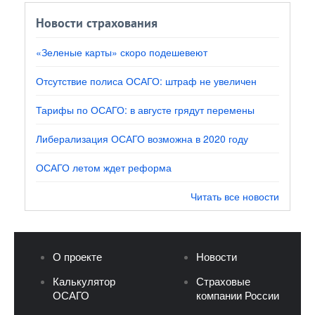
Новости страхования
«Зеленые карты» скоро подешевеют
Отсутствие полиса ОСАГО: штраф не увеличен
Тарифы по ОСАГО: в августе грядут перемены
Либерализация ОСАГО возможна в 2020 году
ОСАГО летом ждет реформа
Читать все новости
О проекте
Новости
Калькулятор
Страховые
ОСАГО
компании России