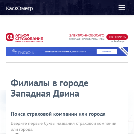
КаскОметр
Toggl
naviga
Филиалы в городе
Западная Двина
Поиск страховой компании или города
Введите первые буквы названия страховой компании
или города