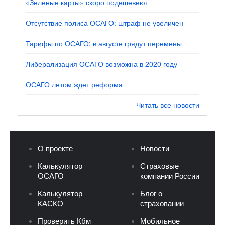
«Зеленые карты» скоро подешевеют
Отсутствие полиса ОСАГО: штраф не увеличен
Тарифы по ОСАГО: в августе грядут перемены
Либерализация ОСАГО возможна в 2020 году
ОСАГО летом ждет реформа
Читать все новости
О проекте
Новости
Калькулятор
Страховые
ОСАГО
компании России
Калькулятор
Блог о
КАСКО
страховании
Проверить Кбм
Мобильное