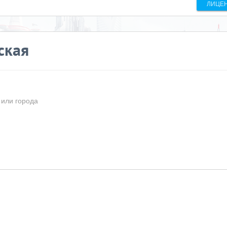
ЛИЦЕ
ская
 или города