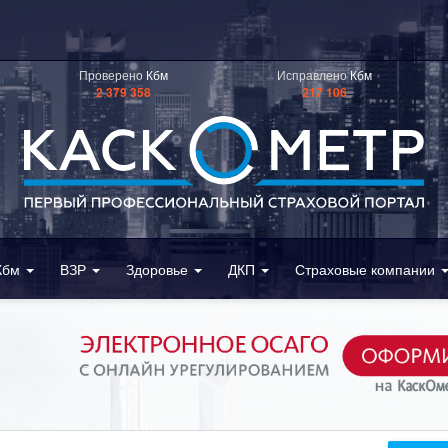
Проверено
Кбм
Исправлено
Кбм
2 379 358
217 106
Кбм
ВЗР
Здоровье
ДКП
Страховые компании