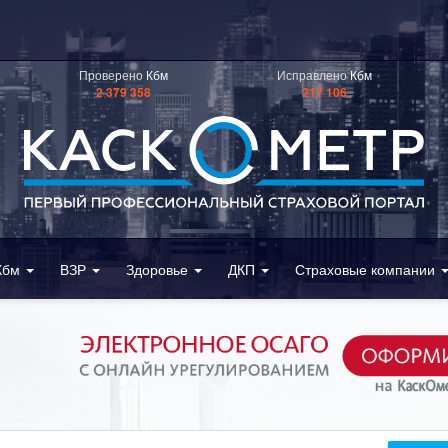
Проверено
Кбм
Исправлено
Кбм
2 379 358
217 106
Кбм
ВЗР
Здоровье
ДКП
Страховые компании