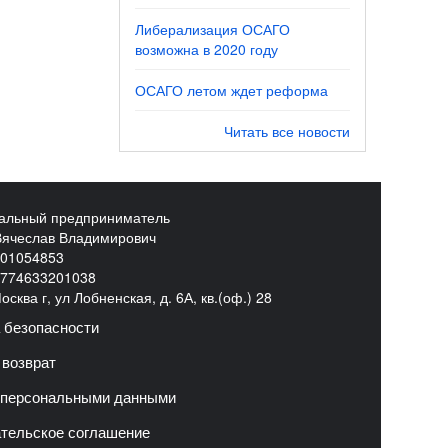
Либерализация ОСАГО
возможна в 2020 году
ОСАГО летом ждет реформа
Читать все новости
альный предприниматель
Вячеслав Владимирович
01054853
774633201038
сква г, ул Лобненская, д. 6А, кв.(оф.) 28
 безопасности
 возврат
 персональными данными
тельское соглашение