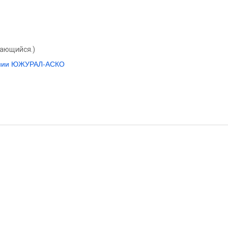
вающийся.)
пании ЮЖУРАЛ-АСКО