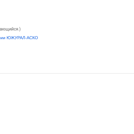
вающийся.)
пании ЮЖУРАЛ-АСКО