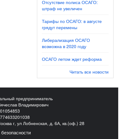
Отсутствие полиса ОСАГО:
штраф не увеличен
Тарифы по ОСАГО: в августе
грядут перемены
Либерализация ОСАГО
возможна в 2020 году
ОСАГО летом ждет реформа
Читать все новости
альный предприниматель
Вячеслав Владимирович
01054853
774633201038
сква г, ул Лобненская, д. 6А, кв.(оф.) 28
 безопасности