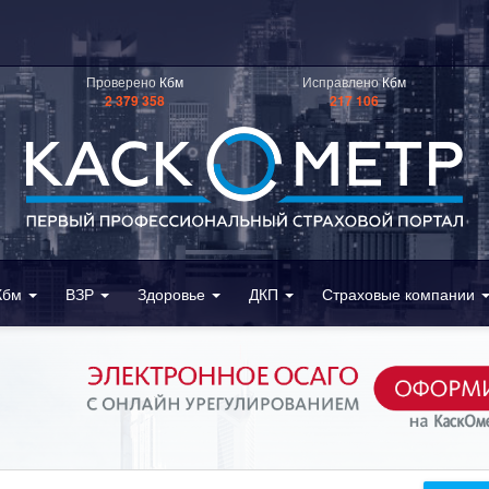
Проверено
Кбм
Исправлено
Кбм
2 379 358
217 106
Кбм
ВЗР
Здоровье
ДКП
Страховые компании