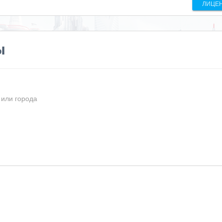
ЛИЦЕ
ы
 или города