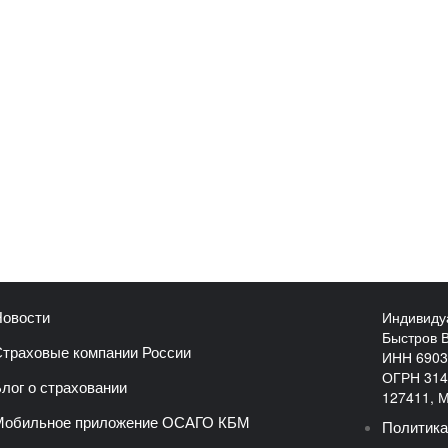
Индивиду
овости
Быстров 
траховые компании России
ИНН 6903
ОГРН 314
лог о страховании
127411, Мо
Мобильное приложение ОСАГО КБМ
Политика