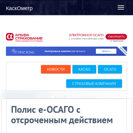
КаскОметр
Toggl
naviga
НОВОСТИ
КАСКО
ОСАГО
СТРАХОВЫЕ КОМПАНИИ
Полис е-ОСАГО с
отсроченным действием