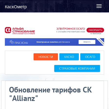
КаскОметр
Toggl
naviga
НОВОСТИ
КАСКО
ОСАГО
СТРАХОВЫЕ КОМПАНИИ
Обновление тарифов СК
"Allianz"