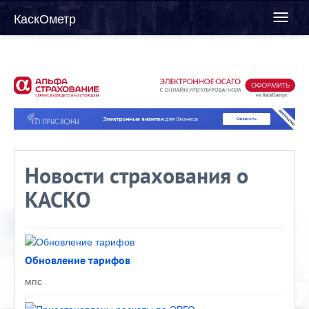
КаскОметр
Toggl
naviga
Новости страхования о
КАСКО
Обновление тарифов
мпс