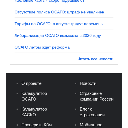
Отсутствие полиса ОСАГО: штраф не увеличен
Тарифы по ОСАГО: в августе грядут перемены
Либерализация ОСАГО возможна в 2020 году
ОСАГО летом ждет реформа
Читать все новости
О проекте
Новости
Калькулятор
Страховые
ОСАГО
компании России
Калькулятор
Блог о
КАСКО
страховании
Проверить Кбм
Мобильное