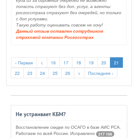
куда из за огромных очередей не возможно
попасть страхуют без доп. услуг, а агенты
росгосстраха страхуют без очередей, но только
с доп услугами.
Такую работу оценивать совсем не хочу!
Данный отзыв оставлен сотрудником
страховой компании Росгосстрах
‹ Первая
<
16
17
18
19
20
21
22
23
24
25
26
>
Последняя ›
Не устраивает КБМ?
Восстановление скидки по ОСАГО в базе АИС РСА.
Работаем по всей России. Исправлено
217 106