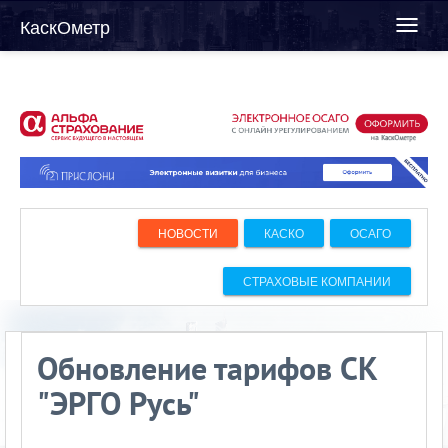
КаскОметр
Toggl
naviga
НОВОСТИ
КАСКО
ОСАГО
СТРАХОВЫЕ КОМПАНИИ
Обновление тарифов СК
"ЭРГО Русь"